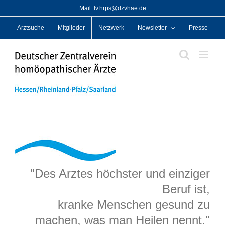
Zum
Mail: lv.hrps@dzvhae.de
Inhalt
Arztsuche
Mitglieder
Netzwerk
Newsletter
Presse
springen
"Des Arztes höchster und einziger
Beruf ist,
kranke Menschen gesund zu
machen, was man Heilen nennt."