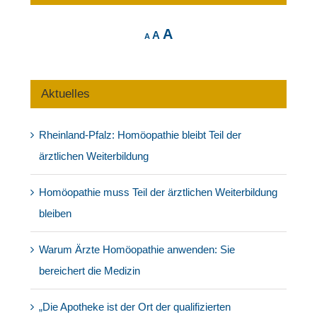
Decrease
Reset
Increase
A
A
A
font
font
size.
font
size.
size.
Aktuelles
Rheinland-Pfalz: Homöopathie bleibt Teil der
ärztlichen Weiterbildung
Homöopathie muss Teil der ärztlichen Weiterbildung
bleiben
Warum Ärzte Homöopathie anwenden: Sie
bereichert die Medizin
„Die Apotheke ist der Ort der qualifizierten