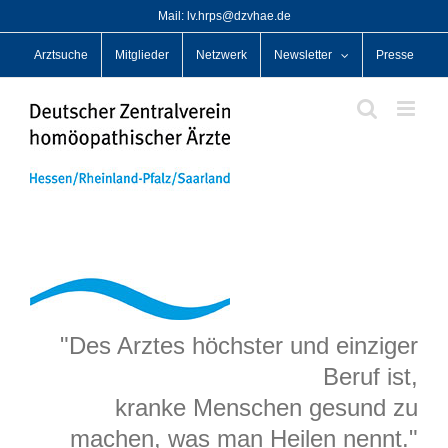
Zum
Mail: lv.hrps@dzvhae.de
Inhalt
Arztsuche
Mitglieder
Netzwerk
Newsletter
Presse
springen
"Des Arztes höchster und einziger
Beruf ist,
kranke Menschen gesund zu
machen, was man Heilen nennt."