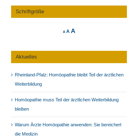
Schriftgröße
Decrease
Reset
Increase
A
A
A
font
font
size.
font
size.
size.
Aktuelles
Rheinland-Pfalz: Homöopathie bleibt Teil der ärztlichen
Weiterbildung
Homöopathie muss Teil der ärztlichen Weiterbildung
bleiben
Warum Ärzte Homöopathie anwenden: Sie bereichert
die Medizin