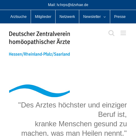
Zum
Mail: lv.hrps@dzvhae.de
Inhalt
Arztsuche
Mitglieder
Netzwerk
Newsletter
Presse
springen
"Des Arztes höchster und einziger
Beruf ist,
kranke Menschen gesund zu
machen, was man Heilen nennt."