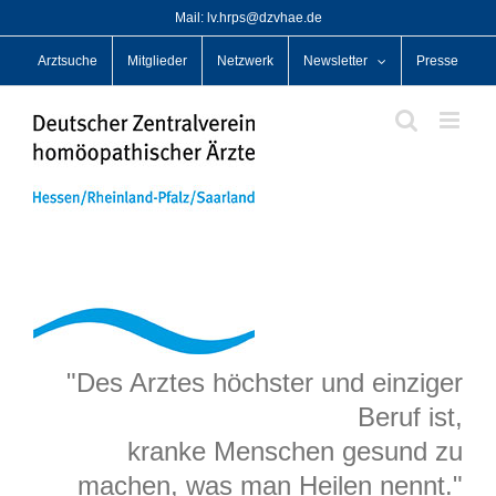
Zum
Mail: lv.hrps@dzvhae.de
Inhalt
Arztsuche
Mitglieder
Netzwerk
Newsletter
Presse
springen
"Des Arztes höchster und einziger
Beruf ist,
kranke Menschen gesund zu
machen, was man Heilen nennt."