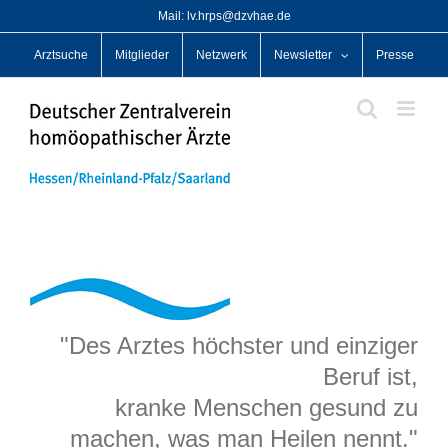
Zum
Mail: lv.hrps@dzvhae.de
Inhalt
Arztsuche
Mitglieder
Netzwerk
Newsletter
Presse
springen
"Des Arztes höchster und einziger
Beruf ist,
kranke Menschen gesund zu
machen, was man Heilen nennt."