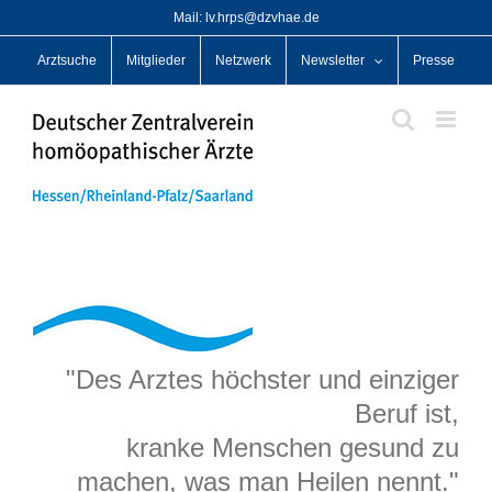
Zum
Mail: lv.hrps@dzvhae.de
Inhalt
Arztsuche
Mitglieder
Netzwerk
Newsletter
Presse
springen
"Des Arztes höchster und einziger
Beruf ist,
kranke Menschen gesund zu
machen, was man Heilen nennt."